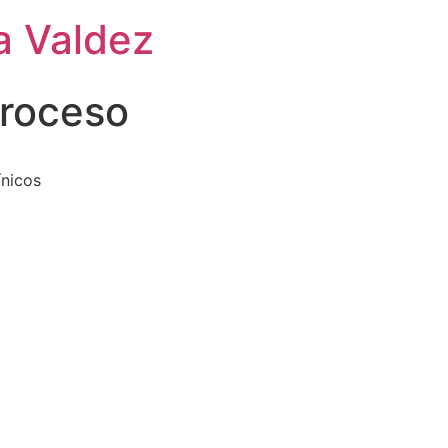
a Valdez
proceso
ínicos